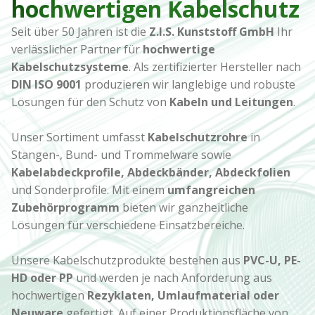
hochwertigen Kabelschutz
Seit über 50 Jahren ist die
Z.I.S. Kunststoff GmbH
Ihr
verlässlicher Partner für
hochwertige
Kabelschutzsysteme
. Als zertifizierter Hersteller nach
DIN ISO 9001
produzieren wir langlebige und robuste
Lösungen für den Schutz von
Kabeln und Leitungen
.
Unser Sortiment umfasst
Kabelschutzrohre
in
Stangen-, Bund- und Trommelware sowie
Kabelabdeckprofile, Abdeckbänder, Abdeckfolien
und Sonderprofile. Mit einem
umfangreichen
Zubehörprogramm
bieten wir ganzheitliche
Lösungen für verschiedene Einsatzbereiche.
Unsere Kabelschutzprodukte bestehen aus
PVC-U, PE-
HD oder PP
und werden je nach Anforderung aus
hochwertigen
Rezyklaten, Umlaufmaterial oder
Neuware
gefertigt. Auf einer Produktionsfläche von